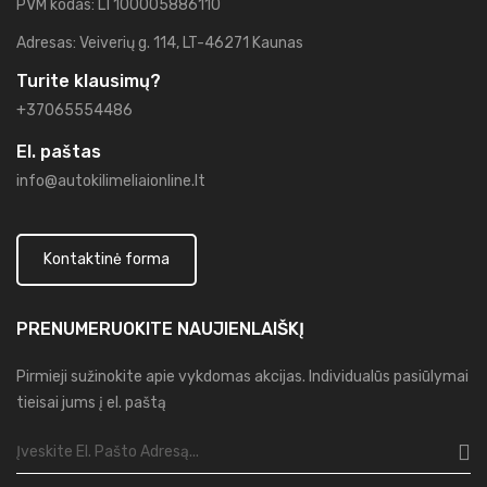
PVM kodas: LT100005886110
Adresas: Veiverių g. 114, LT-46271 Kaunas
Turite klausimų?
+37065554486
El. paštas
info@autokilimeliaionline.lt
Kontaktinė forma
PRENUMERUOKITE
NAUJIENLAIŠKĮ
Pirmieji sužinokite apie vykdomas akcijas. Individualūs pasiūlymai
tieisai jums į el. paštą