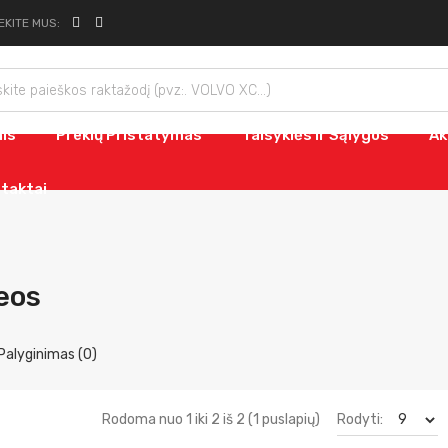
EKITE MUS:
nis
Prekių Pristatymas
Taisyklės Ir Sąlygos
Ak
taktai
eos
Palyginimas (0)
Rodyti:
Rodoma nuo 1 iki 2 iš 2 (1 puslapių)