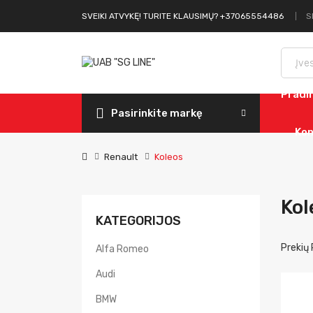
S
SVEIKI ATVYKĘ! TURITE KLAUSIMŲ? +37065554486
Pradi
Pasirinkite markę
Kon
Renault
Koleos
Kol
KATEGORIJOS
Prekių 
Alfa Romeo
Audi
BMW