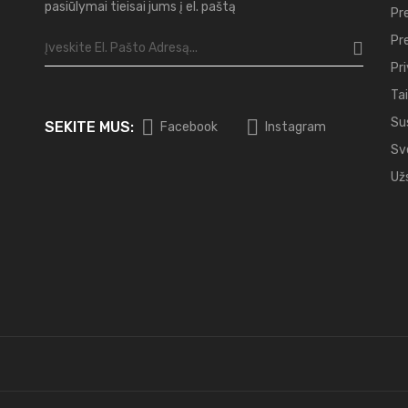
pasiūlymai tieisai jums į el. paštą
Pr
Pr
Pr
Tai
Su
SEKITE MUS:
Facebook
Instagram
Sv
Už