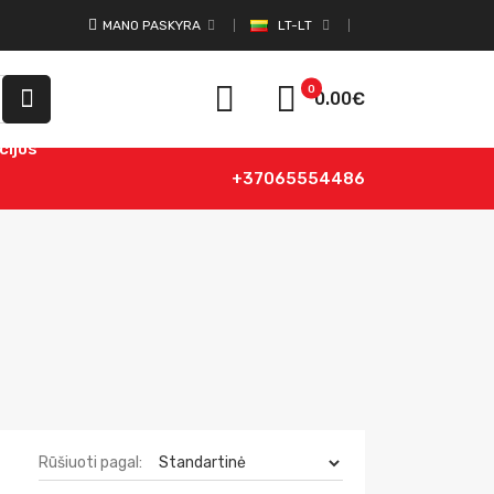
MANO PASKYRA
LT-LT
0
0.00€
cijos
+37065554486
Rūšiuoti pagal: