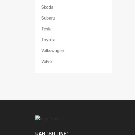
Skoda
Subaru
Tesla
Toyota
Volkswagen
Volvo
UAB "SG LINE"