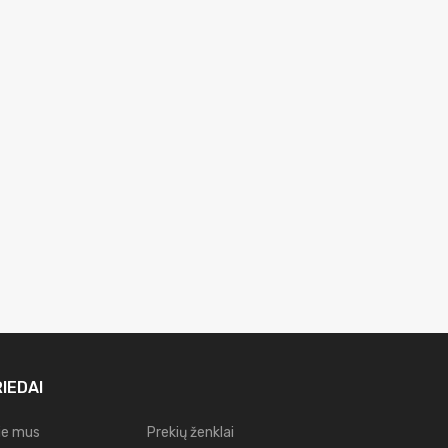
IEDAI
ie mus
Prekių ženklai