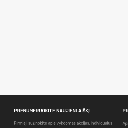
PRENUMERUOKITE
NAUJIENLAIŠKĮ
PR
Pirmieji sužinokite apie vykdomas akcijas. Individualūs
Ap