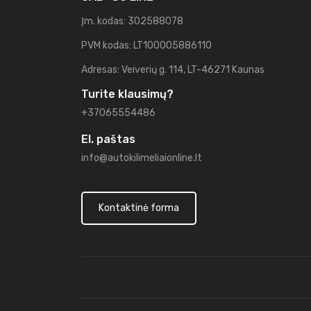
Įm. kodas: 302588078
PVM kodas: LT100005886110
Adresas: Veiverių g. 114, LT-46271 Kaunas
Turite klausimų?
+37065554486
El. paštas
info@autokilimeliaionline.lt
Kontaktinė forma