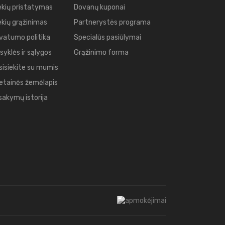
ekių pristatymas
Dovanų kuponai
ekių grąžinimas
Partnerystės programa
ivatumo politika
Specialūs pasiūlymai
syklės ir sąlygos
Grąžinimo forma
sisiekite su mumis
etainės žemėlapis
sakymų istorija