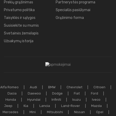
Prekių grąžinimas
Partnerystės programa
Privatumo politika
Specialūs pasiūlymai
Taisyklės ir sąlygos
Grąžinimo forma
Susisiekite su mumis
Svetainės žemėlapis
Užsakymų istorija
Alfa Romeo
Audi
BMW
Chevrolet
Citroen
Dacia
Daewoo
Dodge
Fiat
Ford
Honda
Hyundai
Infiniti
Isuzu
Iveco
Jeep
Kia
Lancia
Land-Rover
Mazda
Mercedes
Mini
Mitsubishi
Nissan
Opel