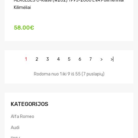
MERCEDES C-Klasė (W202) 1993-2000 EVA Polimeriniai
Kilimėliai
58.00€
1
2
3
4
5
6
7
>
>|
Rodoma nuo 1 iki 9 iš 55 (7 puslapių)
KATEGORIJOS
Alfa Romeo
Audi