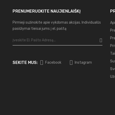
PRENUMERUOKITE
NAUJIENLAIŠKĮ
PR
Pirmieji sužinokite apie vykdomas akcijas. Individualūs
Ap
pasiūlymai tieisai jums į el. paštą
Pr
Pr
Pr
Tai
Su
SEKITE MUS:
Facebook
Instagram
Sv
Už