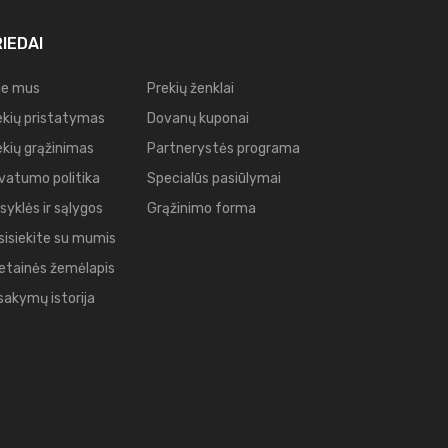
IEDAI
ie mus
Prekių ženklai
ekių pristatymas
Dovanų kuponai
ekių grąžinimas
Partnerystės programa
ivatumo politika
Specialūs pasiūlymai
syklės ir sąlygos
Grąžinimo forma
sisiekite su mumis
etainės žemėlapis
sakymų istorija