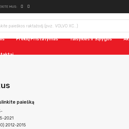
EKITE MUS:
nis
Prekių Pristatymas
Taisyklės Ir Sąlygos
Ak
taktai
xus
slinkite paiešką
3-
15-2021
10) 2012-2015