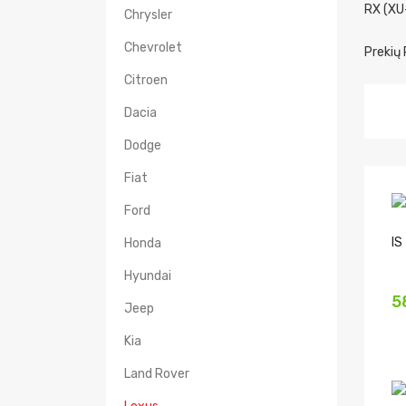
RX (X
Chrysler
Chevrolet
Prekių 
Citroen
Dacia
Dodge
Fiat
Ford
IS
Honda
Hyundai
5
Jeep
Kia
Land Rover