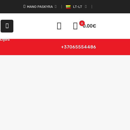
MANO PASKYRA
LT-LT
0
0.00€
cijos
+37065554486