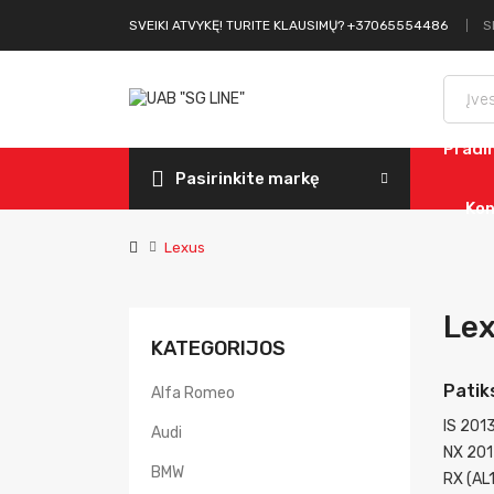
S
SVEIKI ATVYKĘ! TURITE KLAUSIMŲ? +37065554486
Pradi
Pasirinkite markę
Kon
Lexus
Le
KATEGORIJOS
Patik
Alfa Romeo
IS 201
Audi
NX 20
BMW
RX (AL