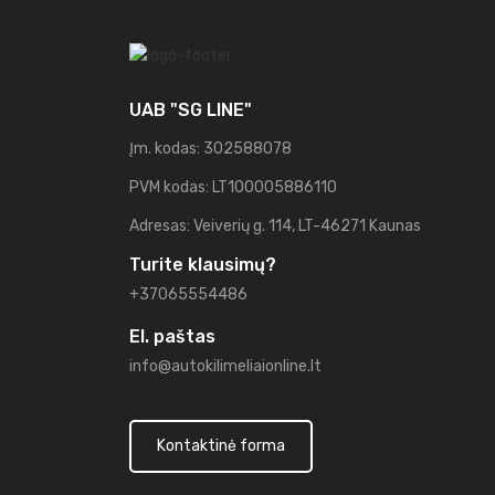
UAB "SG LINE"
Įm. kodas: 302588078
PVM kodas: LT100005886110
Adresas: Veiverių g. 114, LT-46271 Kaunas
Turite klausimų?
+37065554486
El. paštas
info@autokilimeliaionline.lt
Kontaktinė forma