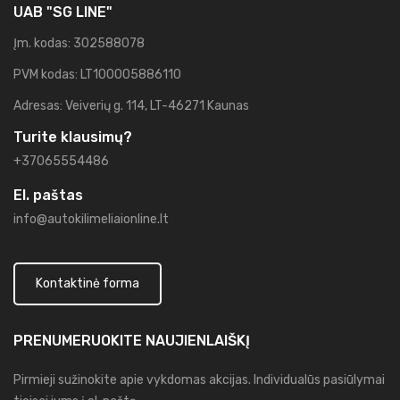
UAB "SG LINE"
Įm. kodas: 302588078
PVM kodas: LT100005886110
Adresas: Veiverių g. 114, LT-46271 Kaunas
Turite klausimų?
+37065554486
El. paštas
info@autokilimeliaionline.lt
Kontaktinė forma
PRENUMERUOKITE
NAUJIENLAIŠKĮ
Pirmieji sužinokite apie vykdomas akcijas. Individualūs pasiūlymai