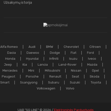
Užsakymų istorija
Alfa Romeo
Audi
BMW
Chevrolet
Citroen
Dacia
Daewoo
Dodge
Fiat
Ford
Honda
Hyundai
Infiniti
Isuzu
Iveco
Jeep
Kia
Lancia
Land-Rover
Mazda
Mercedes
Mini
Mitsubishi
Nissan
Opel
Peugeot
Porsche
Renault
Seat
Skoda
Smart
Ssangyong
Subaru
Suzuki
Toyota
Volkswagen
Volvo
UAB "SG LINE" © 2026 /
Elektroninės Parduotuvės