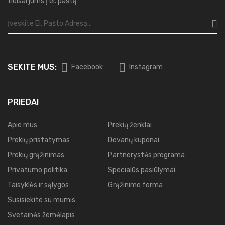
tieisai jums į el. paštą
SEKITE MUS:
Facebook
Instagram
PRIEDAI
Apie mus
Prekių ženklai
Prekių pristatymas
Dovanų kuponai
Prekių grąžinimas
Partnerystės programa
Privatumo politika
Specialūs pasiūlymai
Taisyklės ir sąlygos
Grąžinimo forma
Susisiekite su mumis
Svetainės žemėlapis