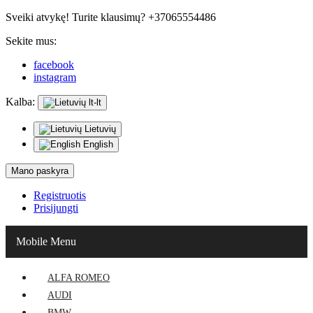
Sveiki atvykę! Turite klausimų? +37065554486
Sekite mus:
facebook
instagram
Kalba:
lt-lt
Lietuvių
English
Mano paskyra
Registruotis
Prisijungti
Mobile Menu
ALFA ROMEO
AUDI
BMW