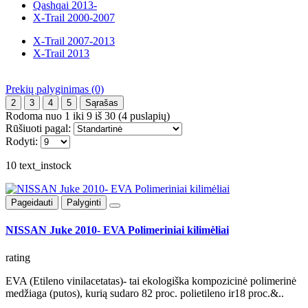
Qashqai 2013-
X-Trail 2000-2007
X-Trail 2007-2013
X-Trail 2013
Prekių palyginimas (0)
2
3
4
5
Sąrašas
Rodoma nuo 1 iki 9 iš 30 (4 puslapių)
Rūšiuoti pagal:
Rodyti:
10 text_instock
Pageidauti
Palyginti
NISSAN Juke 2010- EVA Polimeriniai kilimėliai
rating
EVA (Etileno vinilacetatas)- tai ekologiška kompozicinė polimerinė
medžiaga (putos), kurią sudaro 82 proc. polietileno ir18 proc.&..