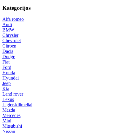
Kategorijos
Alfa romeo
Audi
BMW
Chrysler
Chevrolet
Citroen
Dacia
Dodge
Fiat
Ford
Honda
Hyundai
Jeep
Kia
Land rover
Lexus
Ligier-kilimeliai
Mazda
Mercedes
Mini
Mitsubishi
Nissan