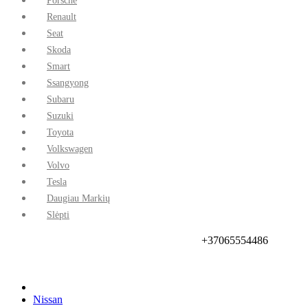
Porsche
Renault
Seat
Skoda
Smart
Ssangyong
Subaru
Suzuki
Toyota
Volkswagen
Volvo
Tesla
Daugiau Markių
Slėpti
+37065554486
Pradinis
Prekių Pristatymas
Taisyklės Ir Sąlygos
Akcijos
Kontaktai
Nissan