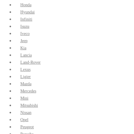
Honda
Hyundai
Infiniti
Isuzu
Iveco
Jeep
Kia
Lancia
Land-Rover
Lexus
Ligier
Mazda
Mercedes
Mini
Mitsubishi
Nissan
Opel
Peugeot