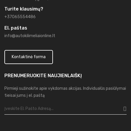
Turite klausimų?
+37065554486
El. paštas
info@autokilimeliaionline.lt
Kontaktinė forma
PRENUMERUOKITE
NAUJIENLAIŠKĮ
Pirmieji sužinokite apie vykdomas akcijas. Individualūs pasiūlymai
tieisai jums į el. paštą