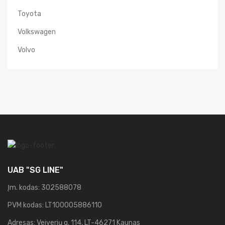
Toyota
Volkswagen
Volvo
UAB "SG LINE"
Įm. kodas: 302588078
PVM kodas: LT100005886110
Adresas: Veiverių g. 114, LT-46271 Kaunas