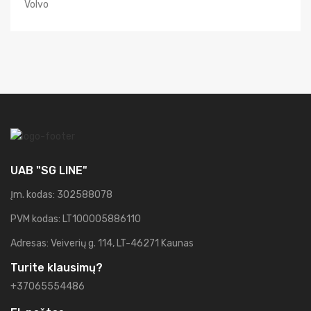
Volvo
UAB "SG LINE"
Įm. kodas: 302588078
PVM kodas: LT100005886110
Adresas: Veiverių g. 114, LT-46271 Kaunas
Turite klausimų?
+37065554486