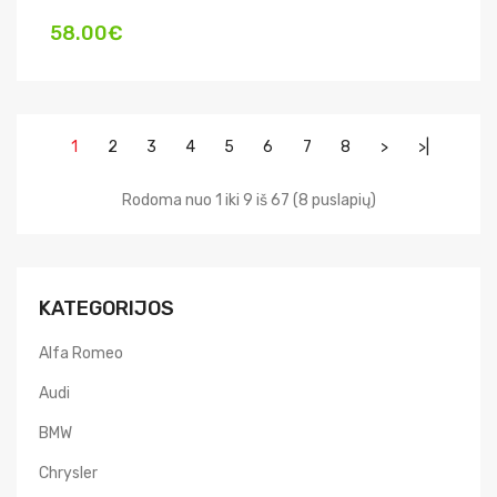
58.00€
1
2
3
4
5
6
7
8
>
>|
Rodoma nuo 1 iki 9 iš 67 (8 puslapių)
KATEGORIJOS
Alfa Romeo
Audi
BMW
Chrysler