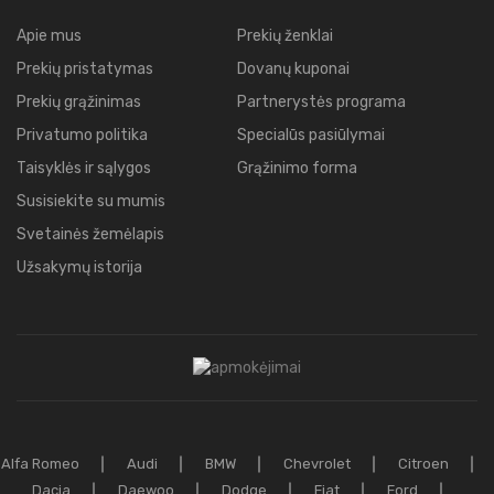
Apie mus
Prekių ženklai
Prekių pristatymas
Dovanų kuponai
Prekių grąžinimas
Partnerystės programa
Privatumo politika
Specialūs pasiūlymai
Taisyklės ir sąlygos
Grąžinimo forma
Susisiekite su mumis
Svetainės žemėlapis
Užsakymų istorija
Alfa Romeo
Audi
BMW
Chevrolet
Citroen
Dacia
Daewoo
Dodge
Fiat
Ford