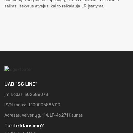
šalims, išskyrus atvejus, kai to reikalauja LR įstatymai.
UAB "SG LINE"
Įm. kodas: 302588078
PVM kodas: LT100005886110
Adresas: Veiverių g. 114, LT-46271 Kaunas
Turite klausimų?