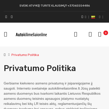
SVEIKI ATVYKĘ! TURITE KLAUSIMŲ? +37065554486
0
Privatumo Politika
Privatumo Politika
Gerbiame kiekvieno asmens privatumą ir įsipareigojame jį
saugoti. Interneto svetainėje autokilimeliaionline.lt Jūsų pateikti
asmens duomenys bus tvarkomi laikantis Lietuvos Respublikos
asmens duomenų teisinės apsaugos įstatymo nustatytų
reikalavimų bei kitų LR teisės aktų, reglamentuojančių šių
duomenų tvarkymą bei apsaugą, nebus atskleisti trečiosioms