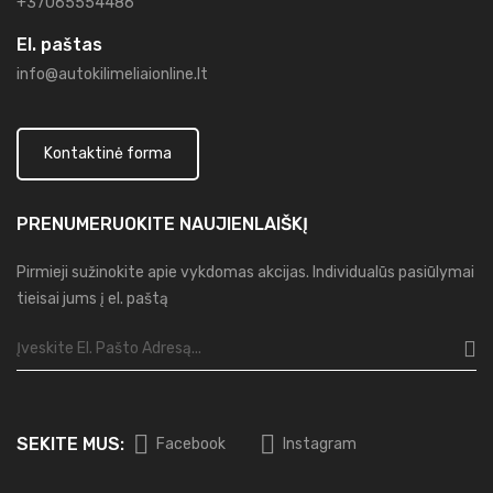
+37065554486
El. paštas
info@autokilimeliaionline.lt
Kontaktinė forma
PRENUMERUOKITE
NAUJIENLAIŠKĮ
Pirmieji sužinokite apie vykdomas akcijas. Individualūs pasiūlymai
tieisai jums į el. paštą
SEKITE MUS:
Facebook
Instagram