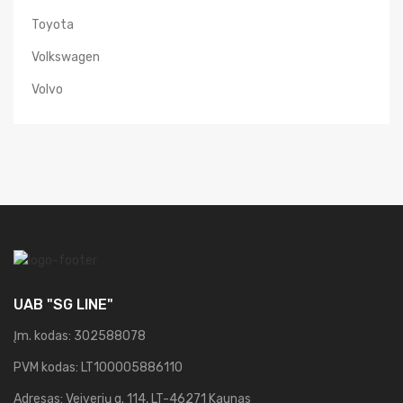
Toyota
Volkswagen
Volvo
UAB "SG LINE"
Įm. kodas: 302588078
PVM kodas: LT100005886110
Adresas: Veiverių g. 114, LT-46271 Kaunas