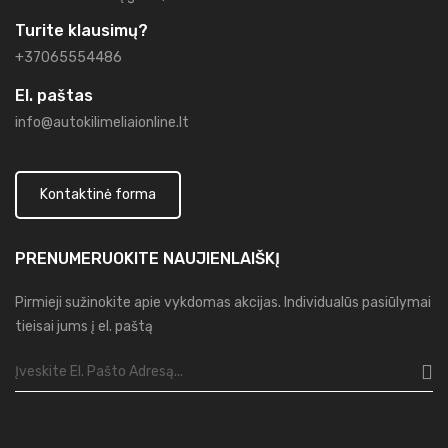
Turite klausimų?
+37065554486
El. paštas
info@autokilimeliaionline.lt
Kontaktinė forma
PRENUMERUOKITE
NAUJIENLAIŠKĮ
Pirmieji sužinokite apie vykdomas akcijas. Individualūs pasiūlymai
tieisai jums į el. paštą