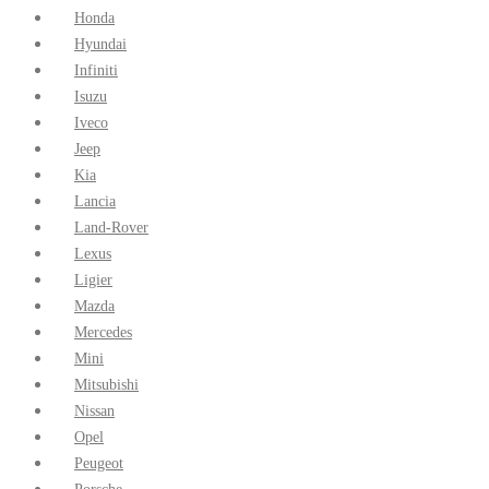
Honda
Hyundai
Infiniti
Isuzu
Iveco
Jeep
Kia
Lancia
Land-Rover
Lexus
Ligier
Mazda
Mercedes
Mini
Mitsubishi
Nissan
Opel
Peugeot