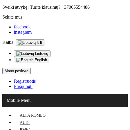
Sveiki atvykę! Turite klausimų? +37065554486
Sekite mus:
facebook
instagram
Kalba:
lt-lt
Lietuvių
English
Mano paskyra
Registruotis
Prisijungti
Mobile Menu
ALFA ROMEO
AUDI
BMW