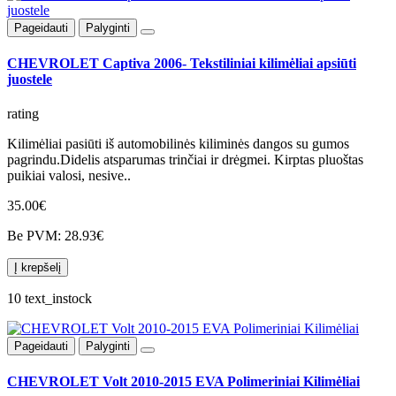
Pageidauti
Palyginti
CHEVROLET Captiva 2006- Tekstiliniai kilimėliai apsiūti
juostele
rating
Kilimėliai pasiūti iš automobilinės kiliminės dangos su gumos
pagrindu.Didelis atsparumas trinčiai ir drėgmei. Kirptas pluoštas
puikiai valosi, nesive..
35.00€
Be PVM: 28.93€
Į krepšelį
10 text_instock
Pageidauti
Palyginti
CHEVROLET Volt 2010-2015 EVA Polimeriniai Kilimėliai