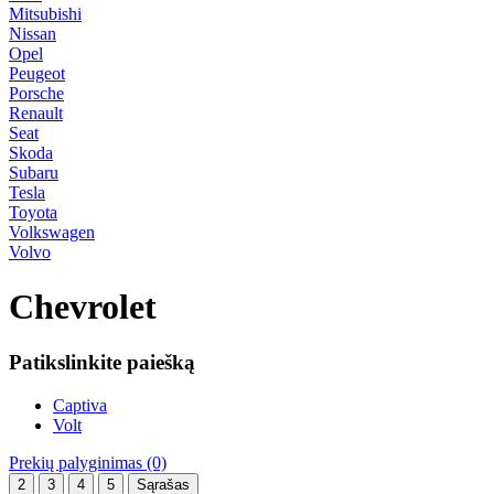
Mitsubishi
Nissan
Opel
Peugeot
Porsche
Renault
Seat
Skoda
Subaru
Tesla
Toyota
Volkswagen
Volvo
Chevrolet
Patikslinkite paiešką
Captiva
Volt
Prekių palyginimas (0)
2
3
4
5
Sąrašas