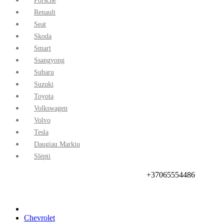
Porsche
Renault
Seat
Skoda
Smart
Ssangyong
Subaru
Suzuki
Toyota
Volkswagen
Volvo
Tesla
Daugiau Markių
Slėpti
+37065554486
Pradinis
Prekių Pristatymas
Taisyklės Ir Sąlygos
Akcijos
Kontaktai
Chevrolet