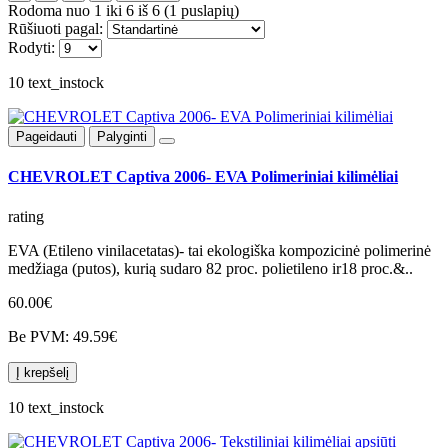
Rodoma nuo 1 iki 6 iš 6 (1 puslapių)
Rūšiuoti pagal:
Rodyti:
10 text_instock
Pageidauti
Palyginti
CHEVROLET Captiva 2006- EVA Polimeriniai kilimėliai
rating
EVA (Etileno vinilacetatas)- tai ekologiška kompozicinė polimerinė
medžiaga (putos), kurią sudaro 82 proc. polietileno ir18 proc.&..
60.00€
Be PVM: 49.59€
Į krepšelį
10 text_instock