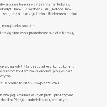
lektroninės bankininkystės sistema. Pirkėjas,
u nurodytų bankų: „Swedbank“, AB, „Nordea Bank
enų saugumą šiuo atveju tenka atitinkamam bankui,
 į mūsų banko saskaitą.
prekių siuntinys ir pradedamas skaičiuoti prekių
ivalo nurodyti tikslų savo adresą, kuriuo kurjeris
gai nurodyti kontaktiniai duomenys, pirkėjas nėra
statymą.
esu ir remiantis kitais Pirkėjo pateiktais
tinka, jog išimtinais atvejais prekių pristatymas
iekti su Pirkėju ir suderinti prekių pristatymo