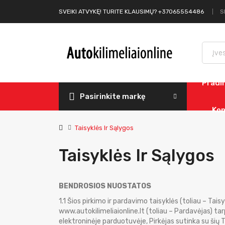
S
SVEIKI ATVYKĘ! TURITE KLAUSIMŲ? +37065554486
Pradi
Pasirinkite markę
Kon
Taisyklės Ir Sąlygos
Taisyklės Ir Sąlygos
BENDROSIOS NUOSTATOS
1.1 Šios pirkimo ir pardavimo taisyklės (toliau – Tai
www.autokilimeliaionline.lt (toliau – Pardavėjas) t
elektroninėje parduotuvėje, Pirkėjas sutinka su šių 