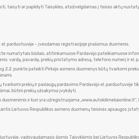
sti, taisyti ar papildyti Taisykles, atsižvelgdamas į teisės aktų nustat
lt el. parduotuvėje – įvesdamas registracijoje prašomus duomenis.
unkte numatytais būdais, atitinkamuose Pardavėjo pateikiamuose infor
: vardą, pavardę, prekių pristatymo adresą, telefono numerį ir el. p
 jog 2.2. punkte pateikti Pirkėjo asmens duomenys būtų tvarkomi preki
minami.
varkomi prekių ir paslaugų pardavimo Pardavėjo el. parduotuvėje tikslu
imai, būtini prekių užsakymui įvykdyti.
ns duomenimis ir kuri yra užregistruojama „www.autokilimeliaionline.lt“,
ikantis Lietuvos Respublikos asmens duomenų teisinės apsaugos įsta
parduotuvėje, vadovaudamasis šiomis Taisyklėmis bei Lietuvos Respubliko