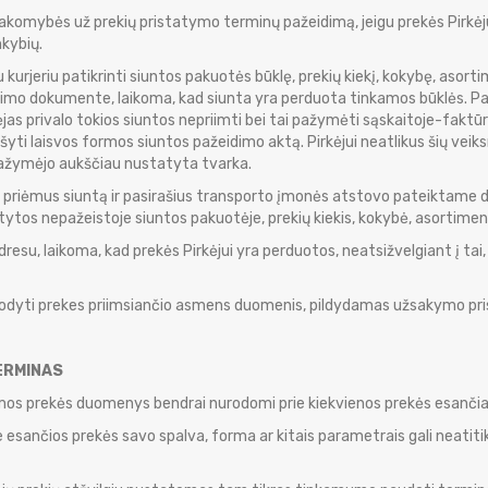
sakomybės už prekių pristatymo terminų pažeidimą, jeigu prekės Pirkėj
nkybių.
kurjeriu patikrinti siuntos pakuotės būklę, prekių kiekį, kokybę, asort
mimo dokumente, laikoma, kad siunta yra perduota tinkamos būklės. Pa
rkėjas privalo tokios siuntos nepriimti bei tai pažymėti sąskaitoje-fak
ašyti laisvos formos siuntos pažeidimo aktą. Pirkėjui neatlikus šių v
nepažymėjo aukščiau nustatyta tvarka.
stovui priėmus siuntą ir pasirašius transporto įmonės atstovo pateikta
tytos nepažeistoje siuntos pakuotėje, prekių kiekis, kokybė, asortimen
esu, laikoma, kad prekės Pirkėjui yra perduotos, neatsižvelgiant į tai, a
 nurodyti prekes priimsiančio asmens duomenis, pildydamas užsakymo pr
ERMINAS
amos prekės duomenys bendrai nurodomi prie kiekvienos prekės esanč
 esančios prekės savo spalva, forma ar kitais parametrais gali neatitikt