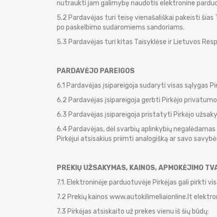
nutraukti jam galimybę naudotis elektronine pardu
5.2 Pardavėjas turi teisę vienašališkai pakeisti ši
po paskelbimo sudaromiems sandoriams.
5.3 Pardavėjas turi kitas Taisyklėse ir Lietuvos Re
PARDAVĖJO PAREIGOS
6.1 Pardavėjas įsipareigoja sudaryti visas sąlygas 
6.2 Pardavėjas įsipareigoja gerbti Pirkėjo privatum
6.3 Pardavėjas įsipareigoja pristatyti Pirkėjo užsak
6.4 Pardavėjas, dėl svarbių aplinkybių negalėdamas 
Pirkėjui atsisakius priimti analogišką ar savo savyb
PREKIŲ UŽSAKYMAS, KAINOS, APMOKĖJIMO TVA
7.1. Elektroninėje parduotuvėje Pirkėjas gali pirkti vi
7.2 Prekių kainos www.autokilimeliaionline.lt elek
7.3 Pirkėjas atsiskaito už prekes vienu iš šių būdų: