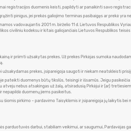
i registracijos duomenis keisti, papildyti ar panaikinti savo registraci
 grąžinti pinigus, jei prekės galiojimo terminas pasibaigęs ar prekė yra 
namos vadovaujantis 2001 m. birželio 11 d. Lietuvos Respublikos Vyri
s civiliniu kodeksu ir kitais galiojančiais Lietuvos Respublikos teisės
ymo kainą ir priimti užsakytas prekes. Už prekes Pirkėjas sumoka naudod
ą.
ei užsakydamas prekes, įsipareigoja saugoti ir niekam neatskleisti pri
je pateikti duomenys būtų tikslūs, teisingi ir išsamūs. Jeigu pasikeičia
u atveju nebus atsakingas už žalą, atsiradusią Pirkėjui ir (ar) tretiesi
ir nepapildė duomenų jiems pasikeitus.
 šiomis pirkimo – pardavimo Taisyklėmis ir įsipareigoja jų laikytis bei 
ės parduotuvės darbui, stabiliam veikimui, ar saugumui, Pardavėjas gal