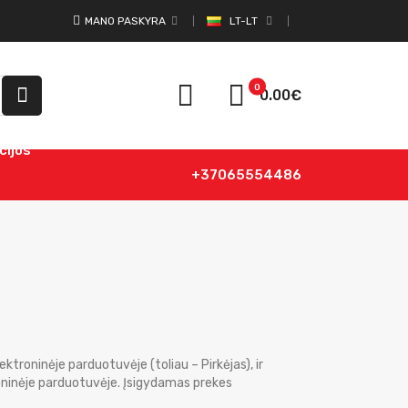
MANO PASKYRA
LT-LT
0
0.00€
cijos
+37065554486
ektroninėje parduotuvėje (toliau – Pirkėjas), ir
roninėje parduotuvėje. Įsigydamas prekes