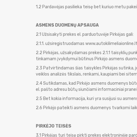
1.2 Pardavėjas pasilieka teisę bet kuriuo metu pakei
ASMENS DUOMENŲ APSAUGA
2.1 Užsisakyti prekes el. parduotuvėje Pirkėjas gali:
2.1.1. užsiregistruodamas www.autokilimeliaionline.
2.2 Pirkėjas, užsakydamas prekes 2.1.1 taisyklių p
tinkamam įvykdymui būtinus Pirkėjo asmens duomenis
2.3 Patvirtindamas šias taisykles Pirkėjas sutinka,
veiklos analizės tikslais, renkami, kaupiami bei site
2.4 Sutikdamas, kad Pirkėjo asmens duomenys būtų t
el. pašto adresu būtų siunčiami informaciniai praneš
2.5 Bet kokia informacija, kuri yra susijusi su asme
2.6 Pirkėjo pateikti asmens duomenys tvarkomi la
PIRKĖJO TEISĖS
3.1 Pirkėjas turi teisę pirkti prekes elektroninėje 