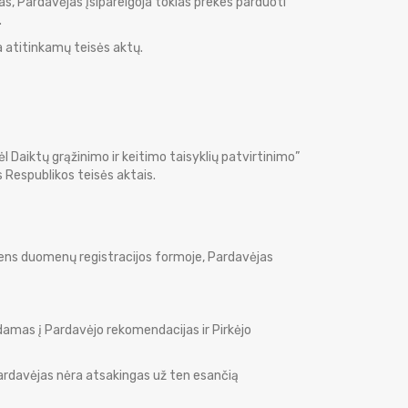
s, Pardavėjas įsipareigoja tokias prekes parduoti
.
a atitinkamų teisės aktų.
l Daiktų grąžinimo ir keitimo taisyklių patvirtinimo”
s Respublikos teisės aktais.
smens duomenų registracijos formoje, Pardavėjas
gdamas į Pardavėjo rekomendacijas ir Pirkėjo
 Pardavėjas nėra atsakingas už ten esančią