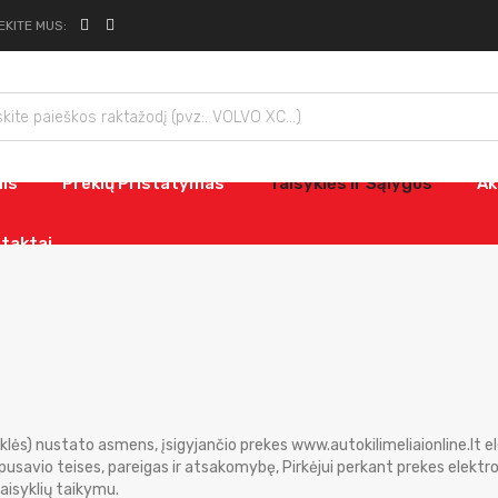
EKITE MUS:
nis
Prekių Pristatymas
Taisyklės Ir Sąlygos
Ak
taktai
syklės) nustato asmens, įsigyjančio prekes www.autokilimeliaionline.lt el
arpusavio teises, pareigas ir atsakomybę, Pirkėjui perkant prekes elekt
Taisyklių taikymu.