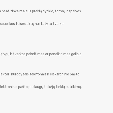
 neatitinka realaus prekių dydžio, formų ir spalvos
espublikos teisės aktų nustatyta tvarka.
ų sąlygų ir tvarkos pakeitimas ar panaikinimas galioja
aktai“ nurodytais telefonais ir elektroninio pašto
lektroninio pašto paslaugų tiekėjų tinklų sutrikimų.