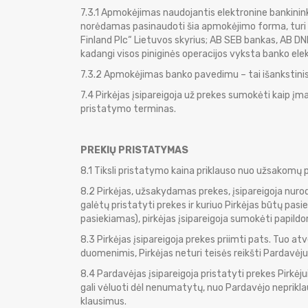
7.3.1 Apmokėjimas naudojantis elektronine bankinin
norėdamas pasinaudoti šia apmokėjimo forma, turi b
Finland Plc“ Lietuvos skyrius; AB SEB bankas, AB 
kadangi visos piniginės operacijos vyksta banko ele
7.3.2 Apmokėjimas banko pavedimu – tai išankstinis
7.4 Pirkėjas įsipareigoja už prekes sumokėti kaip 
pristatymo terminas.
PREKIŲ PRISTATYMAS
8.1 Tiksli pristatymo kaina priklauso nuo užsakomų p
8.2 Pirkėjas, užsakydamas prekes, įsipareigoja nurod
galėtų pristatyti prekes ir kuriuo Pirkėjas būtų pas
pasiekiamas), pirkėjas įsipareigoja sumokėti papild
8.3 Pirkėjas įsipareigoja prekes priimti pats. Tuo atv
duomenimis, Pirkėjas neturi teisės reikšti Pardavėj
8.4 Pardavėjas įsipareigoja pristatyti prekes Pirkėj
gali vėluoti dėl nenumatytų, nuo Pardavėjo nepriklau
klausimus.