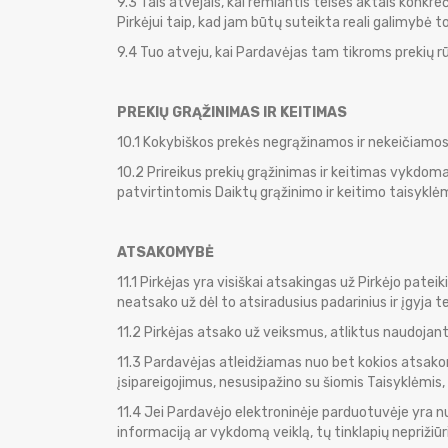
9.3 Tais atvejais, kai remiantis teisės aktais konk
Pirkėjui taip, kad jam būtų suteikta reali galimybė
9.4 Tuo atveju, kai Pardavėjas tam tikroms prekių r
PREKIŲ GRĄŽINIMAS IR KEITIMAS
10.1 Kokybiškos prekės negrąžinamos ir nekeičiamos
10.2 Prireikus prekių grąžinimas ir keitimas vykdoma
patvirtintomis Daiktų grąžinimo ir keitimo taisyklėmi
ATSAKOMYBĖ
11.1 Pirkėjas yra visiškai atsakingas už Pirkėjo pa
neatsako už dėl to atsiradusius padarinius ir įgyja te
11.2 Pirkėjas atsako už veiksmus, atliktus naudojanti
11.3 Pardavėjas atleidžiamas nuo bet kokios atsakomy
įsipareigojimus, nesusipažino su šiomis Taisyklėmis
11.4 Jei Pardavėjo elektroninėje parduotuvėje yra nu
informaciją ar vykdomą veiklą, tų tinklapių nepriži