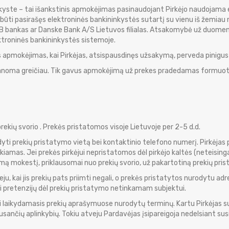
kyste – tai išankstinis apmokėjimas pasinaudojant Pirkėjo naudojama e
ūti pasirašęs elektroninės bankininkystės sutartį su vienu iš žemia
DNB bankas ar Danske Bank A/S Lietuvos filialas. Atsakomybė už duom
ktroninės bankininkystės sistemoje.
 apmokėjimas, kai Pirkėjas, atsispausdinęs užsakymą, perveda pinigus
įmanoma greičiau. Tik gavus apmokėjimą už prekes pradedamas formuoti 
rekių svorio . Prekės pristatomos visoje Lietuvoje per 2-5 d.d.
yti prekių pristatymo vietą bei kontaktinio telefono numerį. Pirkėjas pr
iekiamas. Jei prekės pirkėjui nepristatomos dėl pirkėjo kaltės (neteisin
omą mokestį, priklausomai nuo prekių svorio, už pakartotiną prekių pri
eju, kai jis prekių pats priimti negali, o prekės pristatytos nurodytu adr
ui pretenzijų dėl prekių pristatymo netinkamam subjektui.
ui laikydamasis prekių aprašymuose nurodytų terminų. Kartu Pirkėjas su
sančių aplinkybių. Tokiu atveju Pardavėjas įsipareigoja nedelsiant susis