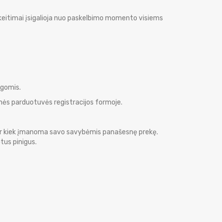
Pakeitimai įsigalioja nuo paskelbimo momento visiems
ugomis.
inės parduotuvės registracijos formoje.
ką ar kiek įmanoma savo savybėmis panašesnę prekę.
tus pinigus.