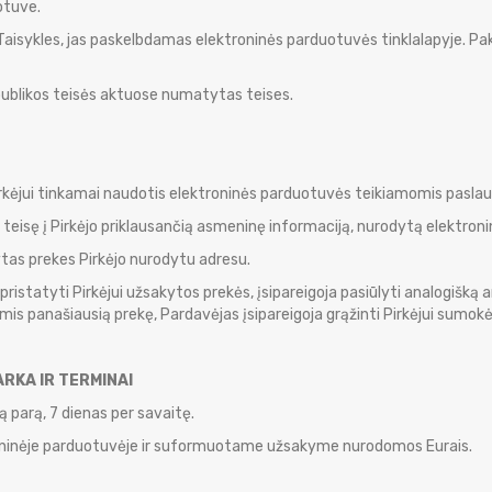
otuve.
as Taisykles, jas paskelbdamas elektroninės parduotuvės tinklalapyje. 
spublikos teisės aktuose numatytas teises.
Pirkėjui tinkamai naudotis elektroninės parduotuvės teikiamomis pasla
o teisę į Pirkėjo priklausančią asmeninę informaciją, nurodytą elektron
ytas prekes Pirkėjo nurodytu adresu.
pristatyti Pirkėjui užsakytos prekės, įsipareigoja pasiūlyti analogiš
ėmis panašiausią prekę, Pardavėjas įsipareigoja grąžinti Pirkėjui sumokė
RKA IR TERMINAI
są parą, 7 dienas per savaitę.
troninėje parduotuvėje ir suformuotame užsakyme nurodomos Eurais.