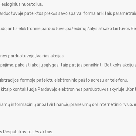
 tiesioginius nuostolius.
parduotuvėje pateiktos prekės savo spalva, forma ar kitais parametrais
naudojantis elektronine parduotuve, pažeidimą šalys atsako Lietuvos R
inės parduotuvėje įvairias akcijas.
spėjimo, pakeisti akcijų sąlygas, taip pat jas panaikinti. Bet koks akcij
gistracijos formoje pateiktu elektroninio pašto adresu ar telefonu.
ir kitaip kontaktuoja Pardavėjo elektroninės parduotuvės skyriuje „Kont
amų informacinių ar patvirtinančių pranešimų dėl internetinio ryšio, e
s Respublikos teisės aktais.