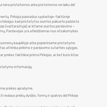
ui nėra pristatomos arba pristatomos ne laiku dėl
imentą. Pirkėjui pasirašius sąskaitoje-faktūroje
stebėjęs, kad pristatytos siuntos pakuotė pažeista
tūroje (važtaraštyje) ar kitame siuntos perdavimo –
eiksmų, Pardavėjas yra atleidžiamas nuo atsakomybės
me duomenų kaupiklyje arba popieriniame pristatymo
tas atitinka pirkimo ir pardavimo sutarties sąlygas.
r prekes faktiškai priima Pirkėjas, ar bet kuris kitas
istatymo informaciją.
iame prekės aprašyme.
i realaus prekių dydžio, formų ir spalvos dėl Pirkėjo