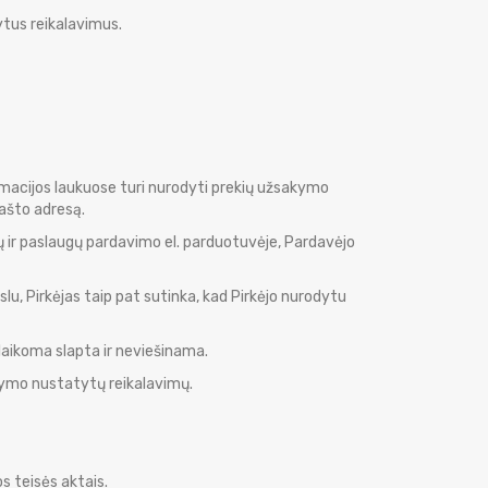
ytus reikalavimus.
macijos laukuose turi nurodyti prekių užsakymo
ašto adresą.
ų ir paslaugų pardavimo el. parduotuvėje, Pardavėjo
, Pirkėjas taip pat sutinka, kad Pirkėjo nurodytu
 laikoma slapta ir neviešinama.
tymo nustatytų reikalavimų.
s teisės aktais.