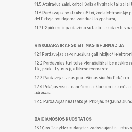
11.5 Atsiradus žalai, kaltoji Šalis atlygina kitai Šaliai
11.6 Pardavėjas neatsako už tai, kad elektroninėje 
dėl Pirkėjo naudojamo vaizduoklio ypatumų.
11.7 Už pirkimo ir pardavimo sutarties, sudarytos 
RINKODARA IR APSKIEITIMAS INFORMACIJA
12.1 Pardavėjas savo nuožiūra gali inicijuoti elektron
12.2 Pardavėjas turi teisę vienašališkai, be atskiro į
tik į priekį, t.y. nuo jų atlikimo momento.
12.3 Pardavėjas visus pranešimus siunčia Pirkėjo re
12.4 Pirkėjas visus pranešimus ir klausimus siunčia 
adresais.
12.5 Pardavėjas neatsako jei Pirkėjas negauna siunči
BAIGIAMOSIOS NUOSTATOS
13.1 Šios Taisyklės sudarytos vadovaujantis Lietuvo