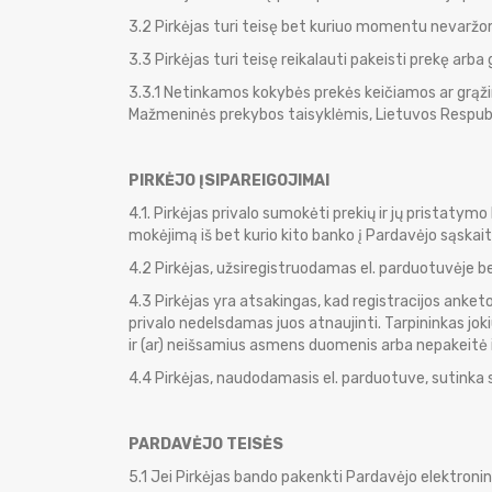
3.2 Pirkėjas turi teisę bet kuriuo momentu nevaržoma
3.3 Pirkėjas turi teisę reikalauti pakeisti prekę arba
3.3.1 Netinkamos kokybės prekės keičiamos ar grąži
Mažmeninės prekybos taisyklėmis, Lietuvos Respubliko
PIRKĖJO ĮSIPAREIGOJIMAI
4.1. Pirkėjas privalo sumokėti prekių ir jų pristat
mokėjimą iš bet kurio kito banko į Pardavėjo sąskait
4.2 Pirkėjas, užsiregistruodamas el. parduotuvėje b
4.3 Pirkėjas yra atsakingas, kad registracijos anketo
privalo nedelsdamas juos atnaujinti. Tarpininkas joki
ir (ar) neišsamius asmens duomenis arba nepakeitė 
4.4 Pirkėjas, naudodamasis el. parduotuve, sutinka su
PARDAVĖJO TEISĖS
5.1 Jei Pirkėjas bando pakenkti Pardavėjo elektronin