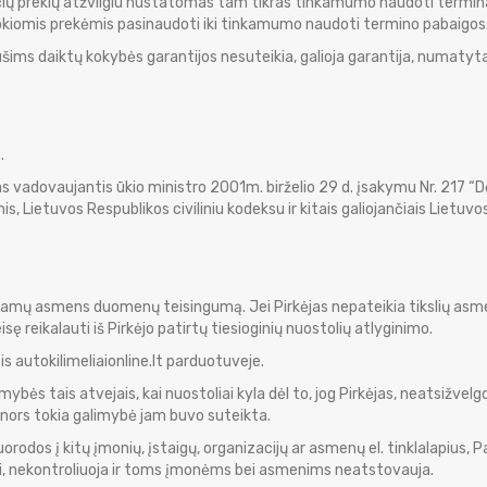
rečių prekių atžvilgiu nustatomas tam tikras tinkamumo naudoti termina
 tokiomis prekėmis pasinaudoti iki tinkamumo naudoti termino pabaigos
ūšims daiktų kokybės garantijos nesuteikia, galioja garantija, numatyt
.
s vadovaujantis ūkio ministro 2001m. birželio 29 d. įsakymu Nr. 217 “Dė
s, Lietuvos Respublikos civiliniu kodeksu ir kitais galiojančiais Lietuvo
teikiamų asmens duomenų teisingumą. Jei Pirkėjas nepateikia tikslių a
isę reikalauti iš Pirkėjo patirtų tiesioginių nuostolių atlyginimo.
s autokilimeliaionline.lt parduotuveje.
bės tais atvejais, kai nuostoliai kyla dėl to, jog Pirkėjas, neatsižvel
, nors tokia galimybė jam buvo suteikta.
orodos į kitų įmonių, įstaigų, organizacijų ar asmenų el. tinklalapius,
ūri, nekontroliuoja ir toms įmonėms bei asmenims neatstovauja.