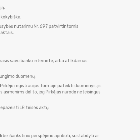
ją.
nekokybiška.
ausybės nutarimu Nr. 697 patvirtintomis
 aktais.
amasis savo banku internete, arba atlikdamas
sijungimo duomenų.
 Pirkėjo registracijos formoje pateikti duomenys, jis
ems asmenims dėl to, jog Pirkėjas nurodė neteisingus
nepažeisti LR teisės aktų.
i be išankstinio perspėjimo apriboti, sustabdyti ar