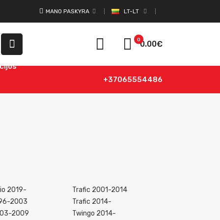
MANO PASKYRA
LT-LT
0
0.00€
cijos
+37065554486
lio 2019-
Trafic 2001-2014
996-2003
Trafic 2014-
003-2009
Twingo 2014-