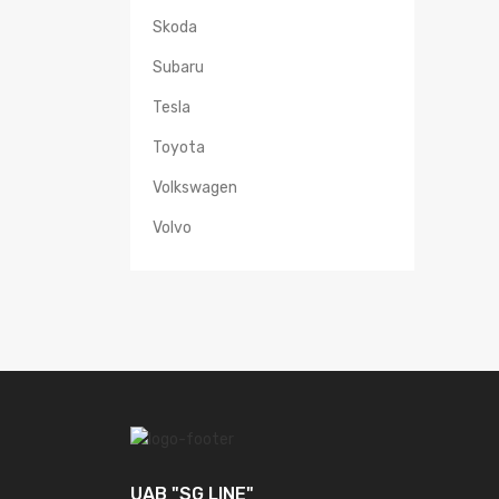
Skoda
Subaru
Tesla
Toyota
Volkswagen
Volvo
UAB "SG LINE"