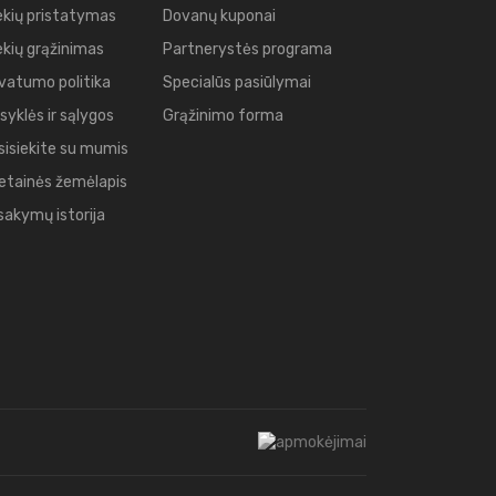
ekių pristatymas
Dovanų kuponai
ekių grąžinimas
Partnerystės programa
ivatumo politika
Specialūs pasiūlymai
syklės ir sąlygos
Grąžinimo forma
sisiekite su mumis
etainės žemėlapis
sakymų istorija