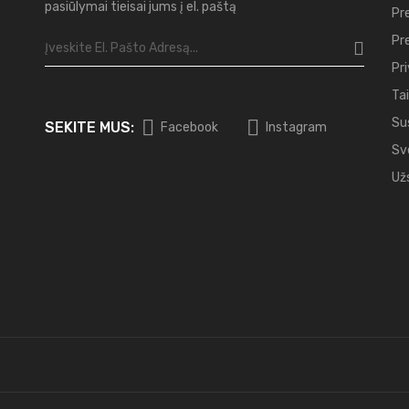
pasiūlymai tieisai jums į el. paštą
Pr
Pr
Pr
Tai
Su
SEKITE MUS:
Facebook
Instagram
Sv
Už