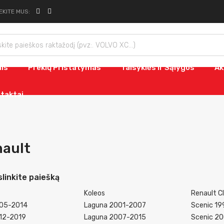
EKITE MUS:
nis
Prekių Pristatymas
Taisyklės Ir Sąlygos
Ak
taktai
ault
slinkite paiešką
Koleos
Renault C
005-2014
Laguna 2001-2007
Scenic 1
012-2019
Laguna 2007-2015
Scenic 2