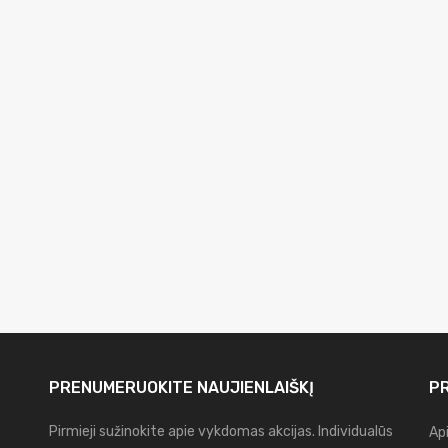
PRENUMERUOKITE
NAUJIENLAIŠKĮ
PR
Pirmieji sužinokite apie vykdomas akcijas. Individualūs
Ap