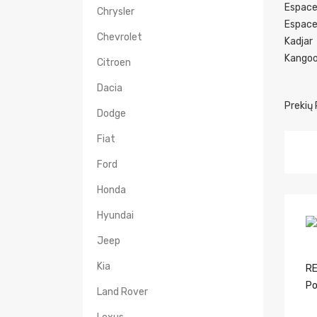
Espac
Chrysler
Espace
Chevrolet
Kadjar
Kango
Citroen
Dacia
Prekių 
Dodge
Fiat
Ford
Honda
Hyundai
Jeep
Kia
RE
Po
Land Rover