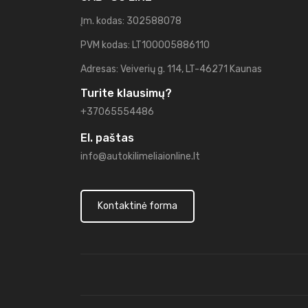
Įm. kodas: 302588078
PVM kodas: LT100005886110
Adresas: Veiverių g. 114, LT-46271 Kaunas
Turite klausimų?
+37065554486
El. paštas
info@autokilimeliaionline.lt
Kontaktinė forma