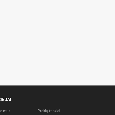
IEDAI
ie mus
Prekių ženklai