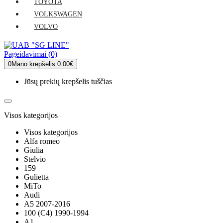
TOYOTA
VOLKSWAGEN
VOLVO
Pageidavimai (0)
0
Mano krepšelis
0.00€
Jūsų prekių krepšelis tuščias
Visos kategorijos
Visos kategorijos
Alfa romeo
Giulia
Stelvio
159
Gulietta
MiTo
Audi
A5 2007-2016
100 (C4) 1990-1994
A1