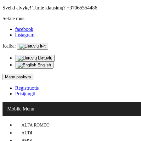
Sveiki atvykę! Turite klausimų? +37065554486
Sekite mus:
facebook
instagram
Kalba:
lt-lt
Lietuvių
English
Mano paskyra
Registruotis
Prisijungti
Mobile Menu
ALFA ROMEO
AUDI
BMW