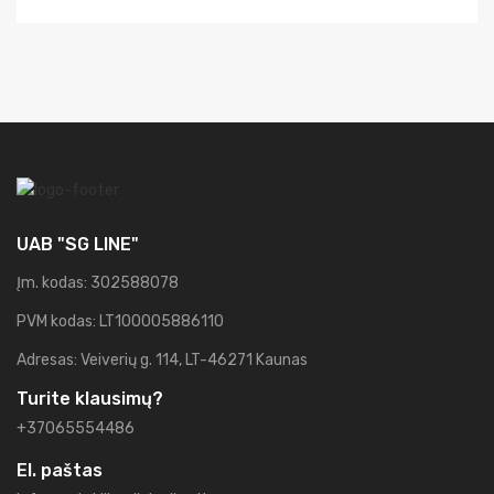
UAB "SG LINE"
Įm. kodas: 302588078
PVM kodas: LT100005886110
Adresas: Veiverių g. 114, LT-46271 Kaunas
Turite klausimų?
+37065554486
El. paštas