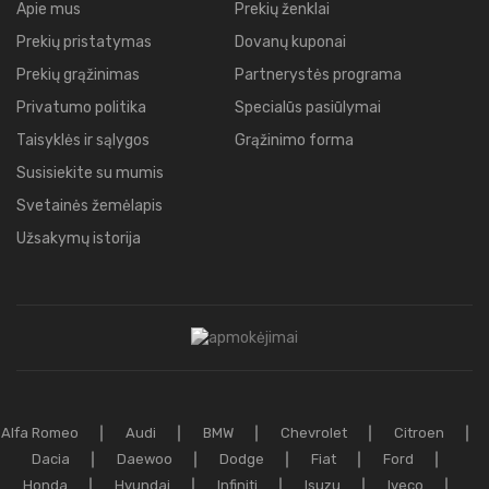
Apie mus
Prekių ženklai
Prekių pristatymas
Dovanų kuponai
Prekių grąžinimas
Partnerystės programa
Privatumo politika
Specialūs pasiūlymai
Taisyklės ir sąlygos
Grąžinimo forma
Susisiekite su mumis
Svetainės žemėlapis
Užsakymų istorija
Alfa Romeo
Audi
BMW
Chevrolet
Citroen
Dacia
Daewoo
Dodge
Fiat
Ford
Honda
Hyundai
Infiniti
Isuzu
Iveco